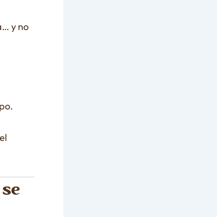
a… y no
po.
el
 se