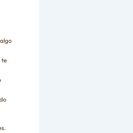
 algo
 te
o
ndo
es.