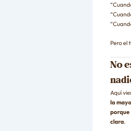
“Cuando
“Cuando
“Cuando
Pero el
No e
nadi
Aquí vi
la mayo
porque 
clara
.