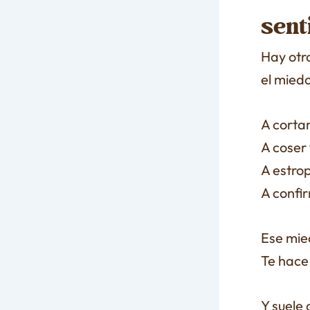
sent
Hay otr
el mied
A corta
A coser 
A estrop
A confi
Ese mie
Te hace
Y suele 