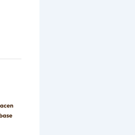
hacen
 base