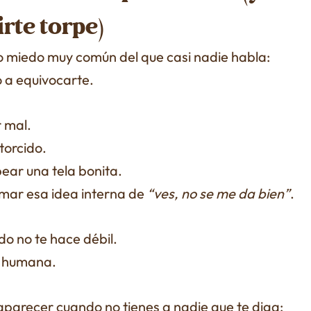
irte torpe)
o miedo muy común del que casi nadie habla:
o a equivocarte.
r mal.
torcido.
ear una tela bonita.
rmar esa idea interna de
“ves, no se me da bien”
.
do no te hace débil.
 humana.
aparecer cuando no tienes a nadie que te diga: