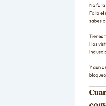
No falla 
Falla e
sabes p
Tienes 
Has vis
Incluso
Y aun as
bloqueo
Cuan
conv