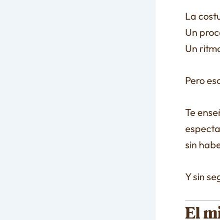
La costu
Un proc
Un ritm
Pero eso
Te ense
especta
sin hab
Y sin s
El m